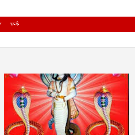
े
संपर्क