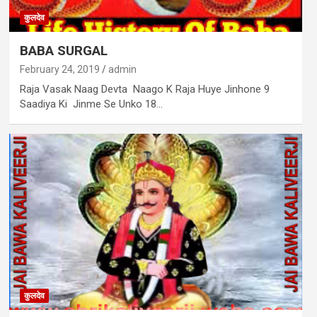
कुलदेव
BABA SURGAL
February 24, 2019
admin
Raja Vasak Naag Devta Naago K Raja Huye Jinhone 9
Saadiya Ki Jinme Se Unko 18…
कुलदेव