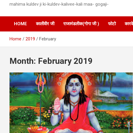
mahima kuldev ji ki-kuldev-kalivee-kali maa- gogaji-
HOME
कालीवीर जी
राजामंडलीक(गोगा जी )
फोटो
कारक
Home
2019
February
Month:
February 2019