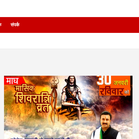
े
संपर्क