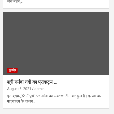
जैसे महान्…
कुलदेव
श्री नर्मदा नदी का प्राकट्य …
August 6, 2021
admin
इस ब्रह्मसृष्टि में पृथ्वी पर नर्मदा का अवतरण तीन बार हुआ है।.प्रथम बार
पाद्मकल्प के प्रथम…