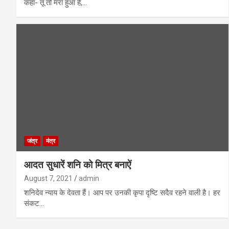
कहा- तू तो मरा हुआ है,…
जंत्र
मंत्र
आदत सुधारें शनि को मित्र बनाऐं
August 7, 2021
admin
शनिदेव न्याय के देवता हैं। आप पर उनकी कृपा दृष्टि सदैव रहने वाली है। हर
संकट…