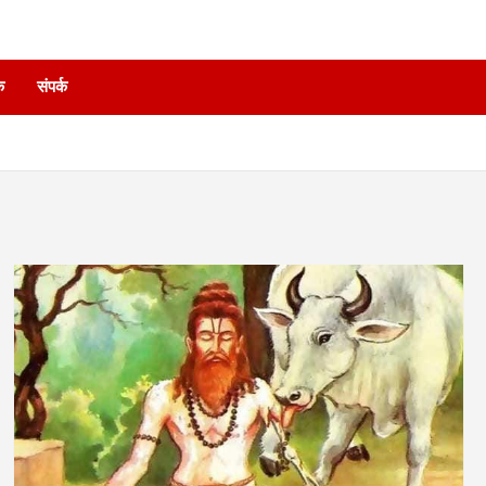
े
संपर्क