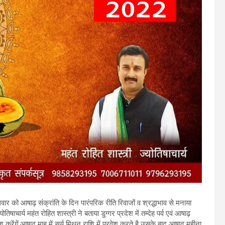
बुधवार को आषाढ़ संक्रांति के दिन पारंपरिक रीति रिवाजों व श्रद्धाभाव से मनाया
षाचार्य महंत रोहित शास्त्री ने बताया डुग्गर प्रदेश में तम्देह पर्व एवं आषाढ़
ेश करेंगें,आषाढ़ माह में सूर्य मिथुन राशि में प्रवेश करते है उसके बाद आषाढ़ महीना