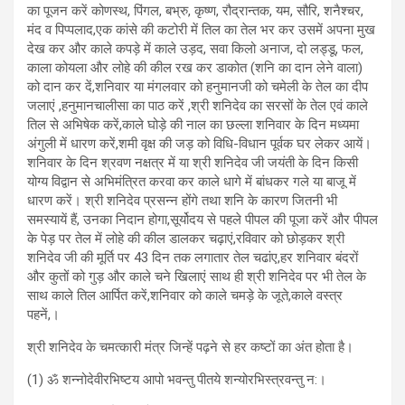
का पूजन करें कोणस्थ, पिंगल, बभ्रु, कृष्ण, रौद्रान्तक, यम, सौरि, शनैश्चर,
मंद व पिप्पलाद,एक कांसे की कटोरी में तिल का तेल भर कर उसमें अपना मुख
देख कर और काले कपड़े में काले उड़द, सवा किलो अनाज, दो लड्डू, फल,
काला कोयला और लोहे की कील रख कर डाकोत (शनि का दान लेने वाला)
को दान कर दें,शनिवार या मंगलवार को हनुमानजी को चमेली के तेल का दीप
जलाएं ,हनुमानचालीसा का पाठ करें ,श्री शनिदेव का सरसों के तेल एवं काले
तिल से अभिषेक करें,काले घोड़े की नाल का छल्ला शनिवार के दिन मध्यमा
अंगुली में धारण करें,शमी वृक्ष की जड़ को विधि-विधान पूर्वक घर लेकर आयें।
शनिवार के दिन श्रवण नक्षत्र में या श्री शनिदेव जी जयंती के दिन किसी
योग्य विद्वान से अभिमंत्रित करवा कर काले धागे में बांधकर गले या बाजू में
धारण करें। श्री शनिदेव प्रसन्न होंगे तथा शनि के कारण जितनी भी
समस्यायें हैं, उनका निदान होगा,सूर्योदय से पहले पीपल की पूजा करें और पीपल
के पेड़ पर तेल में लोहे की कील डालकर चढ़ाएं,रविवार को छोड़कर श्री
शनिदेव जी की मूर्ति पर 43 दिन तक लगातार तेल चढांए,हर शनिवार बंदरों
और कुतों को गुड़ और काले चने खिलाएं साथ ही श्री शनिदेव पर भी तेल के
साथ काले तिल आर्पित करें,शनिवार को काले चमड़े के जूते,काले वस्त्र
पहनें,।
श्री शनिदेव के चमत्कारी मंत्र जिन्हें पढ़ने से हर कष्टों का अंत होता है।
(1) ॐ शन्नोदेवीरभिष्टय आपो भवन्तु पीतये शन्योरभिस्त्रवन्तु न:।